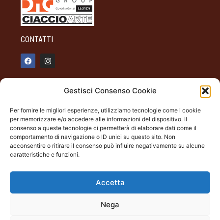
CONTATTI
info@palazzotagliaferro.it
Gestisci Consenso Cookie
348 90 31 514
Per fornire le migliori esperienze, utilizziamo tecnologie come i cookie
INFO
per memorizzare e/o accedere alle informazioni del dispositivo. Il
consenso a queste tecnologie ci permetterà di elaborare dati come il
ORARI DI APERTURA
comportamento di navigazione o ID unici su questo sito. Non
acconsentire o ritirare il consenso può influire negativamente su alcune
Dal giovedì alla domenica
caratteristiche e funzioni.
19.00 - 22.00
Palazzo Tagliaferro
Largo Milano Andora (SV)
Accetta
Nega
Palazzo Tagliaferro | Andora (SV) Largo Milano |