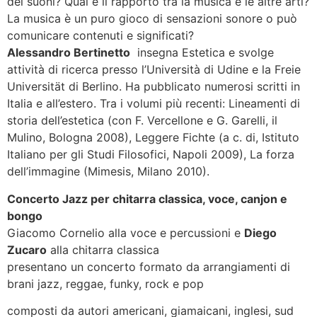
dei suoni? Qual è il rapporto tra la musica e le altre arti?
La musica è un puro gioco di sensazioni sonore o può
comunicare contenuti e significati?
Alessandro Bertinetto
insegna Estetica e svolge
attività di ricerca presso l’Università di Udine e la Freie
Universität di Berlino. Ha pubblicato numerosi scritti in
Italia e all’estero. Tra i volumi più recenti: Lineamenti di
storia dell’estetica (con F. Vercellone e G. Garelli, il
Mulino, Bologna 2008), Leggere Fichte (a c. di, Istituto
Italiano per gli Studi Filosofici, Napoli 2009), La forza
dell’immagine (Mimesis, Milano 2010).
Concerto Jazz per chitarra classica, voce, canjon e
bongo
Giacomo Cornelio alla voce e percussioni e
Diego
Zucaro
alla chitarra classica
presentano un concerto formato da arrangiamenti di
brani jazz, reggae, funky, rock e pop
composti da autori americani, giamaicani, inglesi, sud