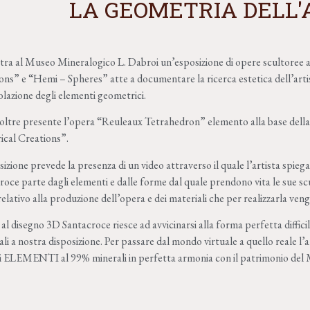
LA GEOMETRIA DELL'
tra al Museo Mineralogico L. Dabroi un’esposizione di opere scultoree a
ons” e “Hemi – Spheres” atte a documentare la ricerca estetica dell’arti
lazione degli elementi geometrici.
noltre presente l’opera “Reuleaux Tetrahedron” elemento alla base della 
ical Creations”.
izione prevede la presenza di un video attraverso il quale l’artista spiega
roce parte dagli elementi e dalle forme dal quale prendono vita le sue scu
elativo alla produzione dell’opera e dei materiali che per realizzarla veng
 al disegno 3D Santacroce riesce ad avvicinarsi alla forma perfetta diffici
li a nostra disposizione. Per passare dal mondo virtuale a quello reale l’
i ELEMENTI al 99% minerali in perfetta armonia con il patrimonio del