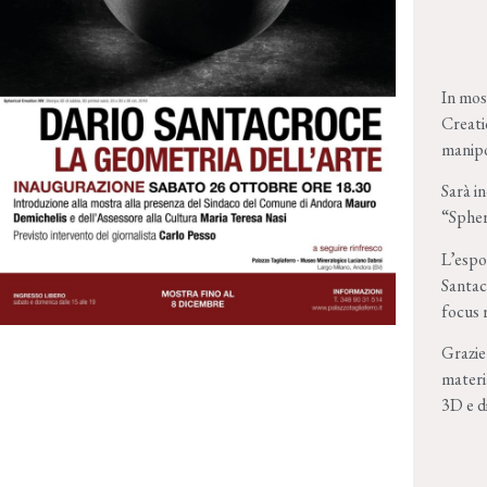
In mos
Creati
manipo
Sarà i
“Spher
L’espos
Santac
focus r
Grazie
materia
3D e d