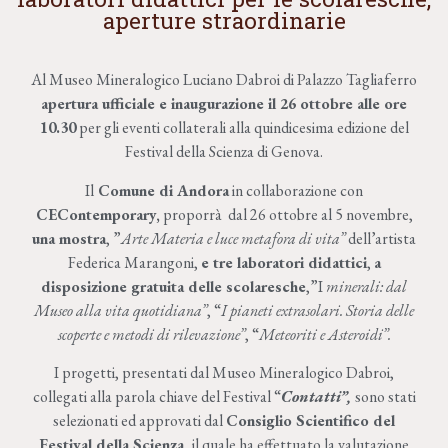
aperture straordinarie
Al Museo Mineralogico Luciano Dabroi di Palazzo Tagliaferro
apertura ufficiale e inaugurazione il 26 ottobre alle ore
10.30
per gli eventi collaterali alla quindicesima edizione del
Festival della Scienza di Genova.
Il
Comune di Andora
in collaborazione con
CEContemporary,
proporrà dal 26 ottobre al 5 novembre,
una mostra
, ”
Arte Materia e luce metafora di vita”
dell’artista
Federica Marangoni,
e tre laboratori didattici
,
a
disposizione gratuita delle scolaresche
,”I
minerali: dal
Museo alla vita quotidiana”
, “
I pianeti extrasolari. Storia delle
scoperte e metodi di rilevazione”
, “
Meteoriti e Asteroidi”.
I progetti, presentati dal Museo Mineralogico Dabroi,
collegati alla parola chiave del Festival “
Contatti”,
sono stati
selezionati ed approvati dal
Consiglio Scientifico del
Festival della Scienza
,
il quale ha effettuato la valutazione