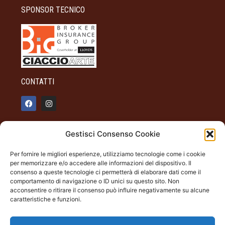
SPONSOR TECNICO
CONTATTI
info@palazzotagliaferro.it
Gestisci Consenso Cookie
348 90 31 514
Per fornire le migliori esperienze, utilizziamo tecnologie come i cookie
INFO
per memorizzare e/o accedere alle informazioni del dispositivo. Il
consenso a queste tecnologie ci permetterà di elaborare dati come il
ORARI DI APERTURA
comportamento di navigazione o ID unici su questo sito. Non
acconsentire o ritirare il consenso può influire negativamente su alcune
Dal giovedì alla domenica
caratteristiche e funzioni.
19.00 - 22.00
Palazzo Tagliaferro