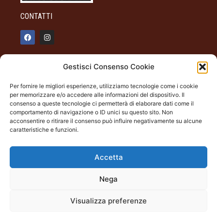
CONTATTI
info@palazzotagliaferro.it
Gestisci Consenso Cookie
348 90 31 514
Per fornire le migliori esperienze, utilizziamo tecnologie come i cookie
INFO
per memorizzare e/o accedere alle informazioni del dispositivo. Il
consenso a queste tecnologie ci permetterà di elaborare dati come il
ORARI DI APERTURA
comportamento di navigazione o ID unici su questo sito. Non
acconsentire o ritirare il consenso può influire negativamente su alcune
Dal giovedì alla domenica
caratteristiche e funzioni.
19.00 - 22.00
Palazzo Tagliaferro
Largo Milano Andora (SV)
Accetta
Nega
Palazzo Tagliaferro | Andora (SV) Largo Milano |
Visualizza preferenze
tagliaferro@cecontemporary.com