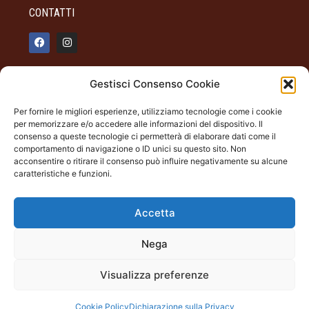
CONTATTI
info@palazzotagliaferro.it
Gestisci Consenso Cookie
348 90 31 514
Per fornire le migliori esperienze, utilizziamo tecnologie come i cookie
INFO
per memorizzare e/o accedere alle informazioni del dispositivo. Il
consenso a queste tecnologie ci permetterà di elaborare dati come il
ORARI DI APERTURA
comportamento di navigazione o ID unici su questo sito. Non
acconsentire o ritirare il consenso può influire negativamente su alcune
Dal giovedì alla domenica
caratteristiche e funzioni.
19.00 - 22.00
Palazzo Tagliaferro
Accetta
Largo Milano Andora (SV)
Nega
Palazzo Tagliaferro | Andora (SV) Largo Milano |
Visualizza preferenze
tagliaferro@cecontemporary.com
c.f. 92103740095 – part. IVA 01696260098
Cookie Policy
Dichiarazione sulla Privacy