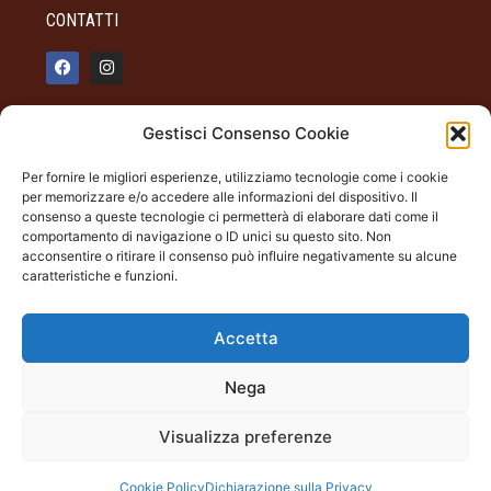
CONTATTI
info@palazzotagliaferro.it
Gestisci Consenso Cookie
348 90 31 514
Per fornire le migliori esperienze, utilizziamo tecnologie come i cookie
INFO
per memorizzare e/o accedere alle informazioni del dispositivo. Il
consenso a queste tecnologie ci permetterà di elaborare dati come il
ORARI DI APERTURA
comportamento di navigazione o ID unici su questo sito. Non
acconsentire o ritirare il consenso può influire negativamente su alcune
Dal giovedì alla domenica
caratteristiche e funzioni.
19.00 - 22.00
Palazzo Tagliaferro
Accetta
Largo Milano Andora (SV)
Nega
Palazzo Tagliaferro | Andora (SV) Largo Milano |
Visualizza preferenze
tagliaferro@cecontemporary.com
c.f. 92103740095 – part. IVA 01696260098
Cookie Policy
Dichiarazione sulla Privacy