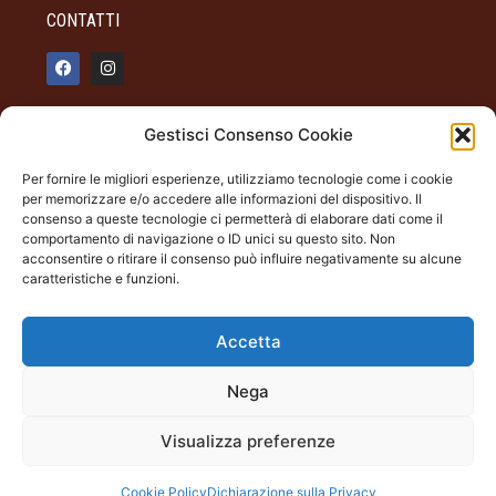
CONTATTI
info@palazzotagliaferro.it
Gestisci Consenso Cookie
348 90 31 514
Per fornire le migliori esperienze, utilizziamo tecnologie come i cookie
INFO
per memorizzare e/o accedere alle informazioni del dispositivo. Il
consenso a queste tecnologie ci permetterà di elaborare dati come il
ORARI DI APERTURA
comportamento di navigazione o ID unici su questo sito. Non
acconsentire o ritirare il consenso può influire negativamente su alcune
Dal giovedì alla domenica
caratteristiche e funzioni.
19.00 - 22.00
Palazzo Tagliaferro
Accetta
Largo Milano Andora (SV)
Nega
Palazzo Tagliaferro | Andora (SV) Largo Milano |
Visualizza preferenze
tagliaferro@cecontemporary.com
c.f. 92103740095 – part. IVA 01696260098
Cookie Policy
Dichiarazione sulla Privacy