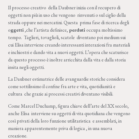
Il processo creativo
della Daubner inizia con il recupero di
oggetti non più in uso che vengono
rinvenuti o sul ciglio della
strada oppure nei mercatini. Questa
prima fase di ricerca degli
o
ggetti
,che l’artista definisce,
perduti
occupa moltissimo
tempo.
Taglieri, tovaglioli, scatole
diventano poi medium sui
cui Elisa interviene creando interessanti interazioni fra materiali
e inchiostri e dando vita a nuovi oggetti. L’opera che scaturisce
da questo processo è inoltre arricchita dalla vita e dalla storia
insita negli oggetti.
La Daubner estimatrice delle avanguardie storiche considera
come sottilissimo il confine fra arte e vita, quotidianità e
cultura
che grazie ai processi creativi diventano visibili.
Come Marcel Duchamp, figura chiave dell’arte del XX secolo,
anche Elisa
interviene su oggetti di vita quotidiana che vengono
così privati della loro funzione utilitaristica
e assemblati, in
maniera apparentemente priva di logica , in una nuova
creazione.