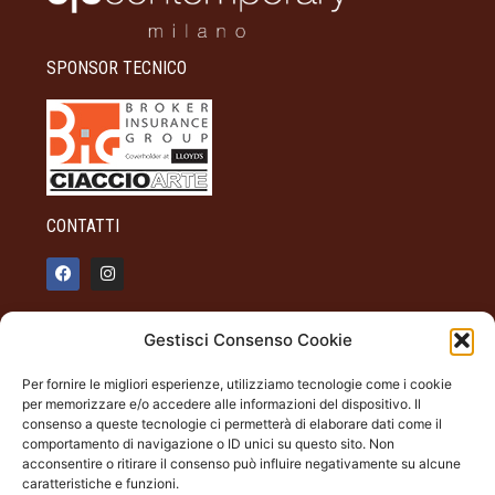
SPONSOR TECNICO
CONTATTI
info@palazzotagliaferro.it
Gestisci Consenso Cookie
348 90 31 514
Per fornire le migliori esperienze, utilizziamo tecnologie come i cookie
INFO
per memorizzare e/o accedere alle informazioni del dispositivo. Il
consenso a queste tecnologie ci permetterà di elaborare dati come il
ORARI DI APERTURA
comportamento di navigazione o ID unici su questo sito. Non
acconsentire o ritirare il consenso può influire negativamente su alcune
Dal giovedì alla domenica
caratteristiche e funzioni.
19.00 - 22.00