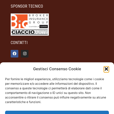
SPONSOR TECNICO
CONTATTI
info@palazzotagliaferro.it
Gestisci Consenso Cookie
348 90 31 514
Per fornire le migliori esperienze, utilizziamo tecnologie come i cookie
INFO
per memorizzare e/o accedere alle informazioni del dispositivo. Il
consenso a queste tecnologie ci permetterà di elaborare dati come il
ORARI DI APERTURA
comportamento di navigazione o ID unici su questo sito. Non
acconsentire o ritirare il consenso può influire negativamente su alcune
Dal giovedì alla domenica
caratteristiche e funzioni.
19.00 - 22.00
Palazzo Tagliaferro