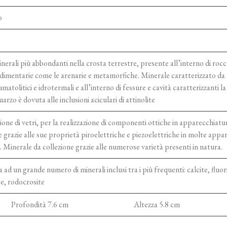
o
minerali più abbondanti nella crosta terrestre, presente all’interno di ro
 sedimentarie come le arenarie e metamorfiche. Minerale caratterizzato d
umatolitici e idrotermali e all’interno di fessure e cavità caratterizzanti l
arzo è dovuta alle inclusioni aciculari di attinolite
one di vetri, per la realizzazione di componenti ottiche in apparecchiature
 e grazie alle sue proprietà piroelettriche e piezoelettriche in molte appa
i. Minerale da collezione grazie alle numerose varietà presenti in natura.
d un grande numero di minerali inclusi tra i più frequenti: calcite, fluorit
te, rodocrosite
Profondità 7.6 cm
Altezza 5.8 cm