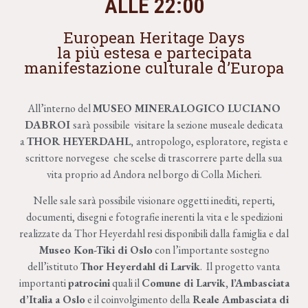
ALLE 22:00
European Heritage Days
la più estesa e partecipata
manifestazione culturale d’Europa
All’interno del
MUSEO MINERALOGICO LUCIANO
DABROI
sarà possibile visitare la sezione museale dedicata
a
THOR HEYERDAHL,
antropologo, esploratore, regista e
scrittore norvegese che scelse di trascorrere parte della sua
vita proprio ad Andora nel borgo di Colla Micheri.
Nelle sale sarà possibile visionare oggetti inediti, reperti,
documenti, disegni e fotografie inerenti la vita e le spedizioni
realizzate da Thor Heyerdahl resi disponibili dalla famiglia e dal
Museo Kon-Tiki di Oslo
con l’importante sostegno
dell’istituto
Thor Heyerdahl di Larvik
. Il progetto vanta
importanti
patrocini
quali il
Comune di Larvik, l’Ambasciata
d’Italia a Oslo
e il coinvolgimento della
Reale Ambasciata di