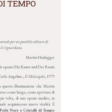
DI TEMPO
ontrade per un possibile abitare di
e li riguardano.
Martin Heidegger
 lo spazio/Die Kunst und Der Raum
gelino ,
Il Melangolo
, 1979
n questa illuminazione che
M
artin
 inteso come luogo, come apertura di
gni volta, di uno spazio inedito, in
uale acquisiscono nuova vitalità. È
Perle Nere e Cristalli di Tempo