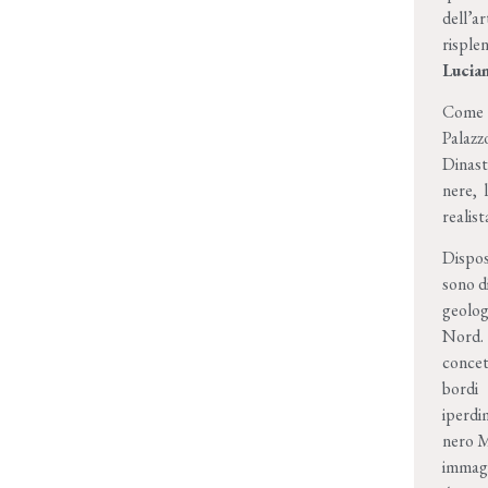
dell’a
risple
Lucia
Come l
Palazz
Dinast
nere, 
realist
Dispos
sono d
geologi
Nord. 
concett
bordi 
iperdi
nero M
immagi