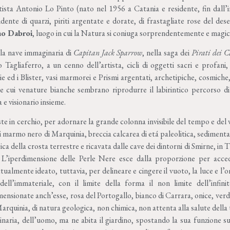
rtista
A
ntonio
L
o
P
into (nato nel 1956 a Catania e residente, fin dall’i
ndente di quarzi, piriti argentate e dorate, di frastagliate rose del des
no Dabroi
, luogo in cui la Natura si coniuga sorprendentemente e magi
a nave immaginaria di
Capitan Jack Sparrow
, nella saga dei
Pirati dei C
o Tagliaferro, a un cenno dell’artista, cicli di oggetti sacri e profani,
ie ed i Blister, vasi marmorei e Prismi argentati, archetipiche, cosmich
le cui venature bianche sembrano riprodurre il labirintico percorso di
a e visionario insieme.
te in cerchio, per adornare la grande colonna invisibile del tempo e del
i marmo nero di Marquinia, breccia calcarea di etá paleolitica, sediment
ca della crosta terrestre e ricavata dalle cave dei dintorni di Smirne, in T
L’iperdimensione delle Perle Nere esce dalla proporzione per acce
ualmente ideato, tuttavia, per delineare e cingere il vuoto, la luce e l’o
dell’immateriale, con il limite della forma il non limite dell’infini
mensionate anch’esse, rosa del Portogallo, bianco di Carrara, onice, verde
arquinia, di natura geologica, non chimica, non attenta alla salute della 
naria, dell’uomo, ma ne abita il giardino, spostando la sua funzione su 