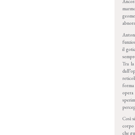
Ancora
marmor
geomet
abnorm
Antoni
funzion
il goti
sempre 
Tra la 
dall’o
reticol
forma 
opera 
sperim
percepi
Così s
corpo 
che gua