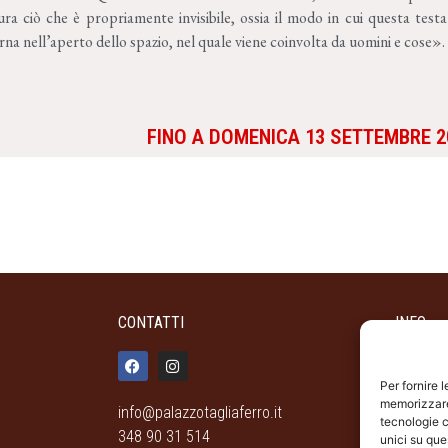
ura ciò che è propriamente invisibile, ossia il modo in cui questa tes
rna nell’aperto dello spazio, nel quale viene coinvolta da uomini e cose».
FINO A DOMENICA 13 SETTEMBRE 2
CONTATTI
INFO
ORARI 
Dal giov
Per fornire 
memorizzare 
19.00 - 
info@palazzotagliaferro.it
tecnologie c
Palazzo 
348 90 31 514
unici su que