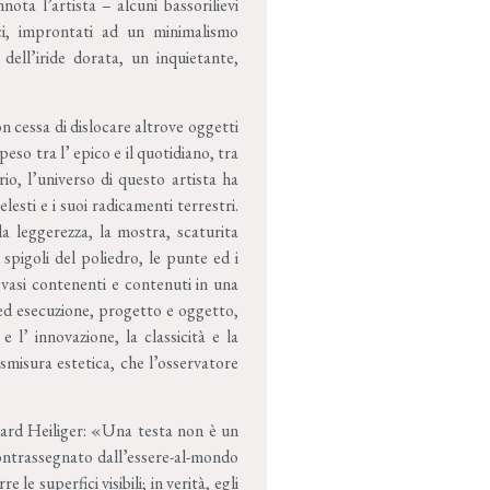
ta l’artista – alcuni bassorilievi
ici, improntati ad un minimalismo
ell’iride dorata, un inquietante,
n cessa di dislocare altrove oggetti
eso tra l’ epico e il quotidiano, tra
orio, l’universo di questo artista ha
lesti e i suoi radicamenti terrestri.
e la leggerezza, la mostra, scaturita
 spigoli del poliedro, le punte ed i
di vasi contenenti e contenuti in una
 ed esecuzione, progetto e oggetto,
l’ innovazione, la classicità e la
smisura estetica, che l’osservatore
hard Heiliger: «Una testa non è un
ontrassegnato dall’essere-al-mondo
e superfici visibili; in verità, egli