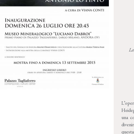
La 
L’oper
H
eide
una co
diveni
questa