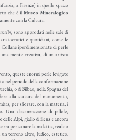
nfanzia, a Firenze) in quello spazio
erto che è il
Museo Mineralogico
camente con la Cultura.
araibi
, sono approdati nelle sale di
 aristocratici e quotidiani, come le
e, Collane iperdimensionate di perle
 una mente creativa, di un artista
 vento, queste enormi perle levigate
ata nel periodo della conformazione
urchia, o di Bilbao, nella Spagna del
dere alla statura del monumento,
mbra, per sfiorare, con la materia, i
to. Una disseminazione di pillole,
 delle Alpi, giallo di Siena e ancora
terra per sanare la malattia, reale o
un terreno altro, ludico, estetico.