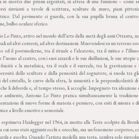
 in mostra due prismi argentati, in attesa di una funzione – come anno
ei rinvianti a tavole di scrittura, sculture da muro, piani pittor
rico. Dal pavimento ci guarda, con la sua pupilla bruna al centro d
e, bulbo oculare sferico.
o Lo Pinto, attivo nel mondo dell’arte dalla metà degli anni Ottanta, no
ali ad altri contesti, ad altre destinazioni. Muovendosi su un terreno sosp
co ed il postmoderno, tra il rituale e l’aleatorio, tra il mitico e l’illus
l’uomo al centro, con i suoi azzardi e le sue disillusioni, le sue utopie ce
fisicità e la metafisica, tra il reale e il surreale, tra la gravitazione 
perosità dello scultore e dalla pensosità del sognatore, si snoda tra gli
i del cristallo, le curve della sfera, la sinuosità e la perpendicolarità 
che li deborda e, al tempo stesso, li accoglie. Impegnato tra ideazione
e ambiente, Antonio Lo Pinto pratica simultaneamente la tradizione e 
entazione di nuove forme di materia e pensiero, con esiti di misura e di
sce a livello emotivo e sensoriale.
i esprimeva Heidegger nel 1964, in merito alle Teste scolpite da Bern
a cui sono stati aggiunti occhi e orecchie, ma un fenomeno corporeo, c
rda e ascolta. Quando l’artista modella una testa, sembra solo riprodurre l