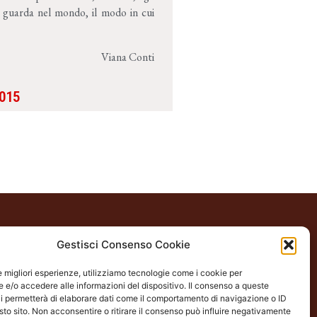
ta guarda nel mondo, il modo in cui
Viana Conti
015
Gestisci Consenso Cookie
DI APERTURA
edì alla domenica
le migliori esperienze, utilizziamo tecnologie come i cookie per
e/o accedere alle informazioni del dispositivo. Il consenso a queste
22.00
i permetterà di elaborare dati come il comportamento di navigazione o ID
Tagliaferro
sto sito. Non acconsentire o ritirare il consenso può influire negativamente